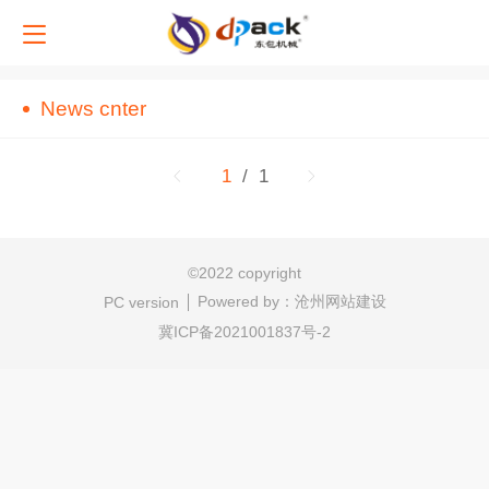
中文
News cnter
English
1
/ 1
©
2022 copyright
Powered by：
沧州网站建设
PC version
冀ICP备2021001837号-2